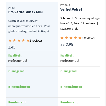
Progold
Anza
Verfrol Velvet
Pro Verfrol Antex Mini
Schuimrol | Voor watergedragen
Geschikt voor muurverf,
lakverf | 5, 10 en 15 cm breed |
impregneermiddel en beits | Voor
Kwaliteit prof.
gladde ondergronden | Anti-spat
3 reviews
1 reviews
2,95
3,93
2,45
Kwaliteit
Kwaliteit
Professioneel
Professioneel
Glansgraad
Glansgraad
Binnen/buiten
Binnen/buiten
Rendement
Rendement