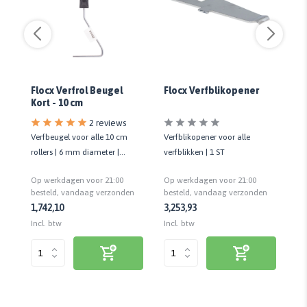
Flocx Verfrol Beugel
Flocx Verfblikopener
Fl
Kort - 10 cm
Kl
2 reviews
of
Verfbeugel voor alle 10 cm
Verfblikopener voor alle
Ve
rollers | 6 mm diameter |
verfblikken | 1 ST
ro
Kunststof handvat
Ku
Op werkdagen voor 21:00
Op werkdagen voor 21:00
Op
n
besteld, vandaag verzonden
besteld, vandaag verzonden
be
1,74
2,10
3,25
3,93
1,
Incl. btw
Incl. btw
Inc