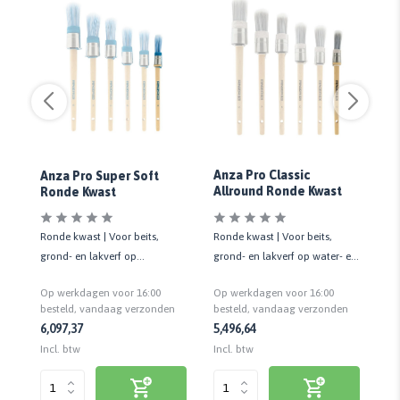
Anza Pro Classic
Anza Pro Super Soft
An
Allround Ronde Kwast
Ronde Kwast
Tr
Ronde kwast | Voor beits,
Ronde kwast | Voor beits,
Ro
en
grond- en lakverf op
grond- en lakverf op water- en
te
waterbasis | Kwaliteit prof.
terpentinebasis | Kwaliteit prof.
div
Op werkdagen voor 16:00
Op werkdagen voor 16:00
Op
st
n
besteld, vandaag verzonden
besteld, vandaag verzonden
be
6,09
7,37
5,49
6,64
6,
Incl. btw
Incl. btw
Inc