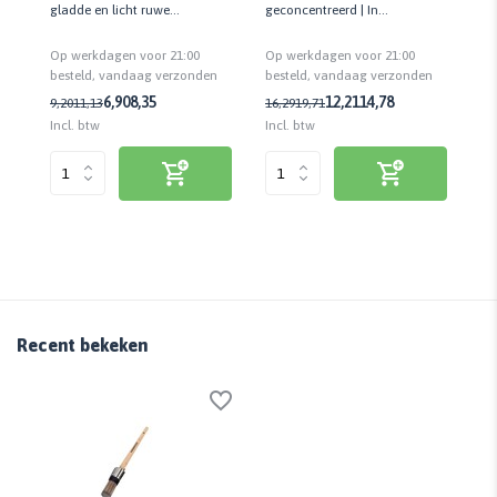
gladde en licht ruwe
geconcentreerd | In
gr
ondergronden | UV- en
rof.
sprayflacon | Klaar voor
wat
Op werkdagen voor 21:00
Op werkdagen voor 21:00
Op
vochtbestendig
gebruik
besteld, vandaag verzonden
n
besteld, vandaag verzonden
be
6,
6,90
8,35
12,21
14,78
9,20
11,13
16,29
19,71
Incl. btw
Incl. btw
Inc
Recent bekeken