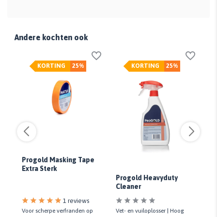
Andere kochten ook
KORTING
25%
KORTING
25%
Progold Masking Tape
Extra Sterk
An
Progold Heavyduty
Pl
Cleaner
1 reviews
Voor scherpe verfranden op
Vet- en vuiloplosser | Hoog
Pla