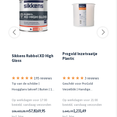
Progold Inzetvaatje
Sikkens Rubbol XD High
Si
Plastic
Gloss
Gl
195 reviews
3 reviews
or
Tip van de schilder |
Geschikt voor ProGold
Ti
 |
Hoogglans lakverf | Buiten | 10
Verzetblik | Handige
lak
jaar onderhoudsvrij | Biobased
maatvoering in milliliters |
on
Op werkdagen voor 17:00
Op werkdagen voor 21:00
Op
Brede afstrijkrand
n
besteld, vandaag verzonden
besteld, vandaag verzonden
be
57,81
69,95
1,23
1,49
106,60
128,99
1,64
1,99
10
Incl. btw
Incl. btw
Inc