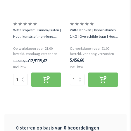
Vo
 |
Witte stopverf | Binnen/Buiten |
Witte stopverf | Binnen/Buiten |
va
Hout, kunststof, non-ferro,
1 KG | Overschilderbaar | Hout,
vo
staal en zink
staal en beton kozijnen
Op
Op werkdagen voor 21:00
Op werkdagen voor 21:00
Bi
be
n
besteld, vandaag verzonden
besteld, vandaag verzonden
13
5,45
6,60
12,91
15,62
13,66
16,53
Inc
Incl. btw
Incl. btw
0
sterren op basis van
0
beoordelingen