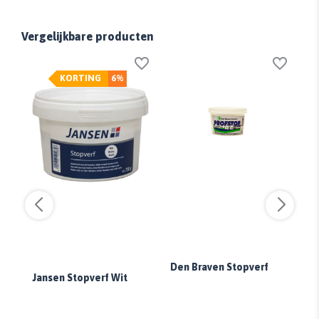
Vergelijkbare producten
KORTING
6%
Den Braven Stopverf
Jansen Stopverf Wit
To