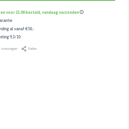
en voor 21:00 besteld, vandaag verzonden
arantie
nding al vanaf €50,-
ling 9,3/10
t toevoegen
Delen