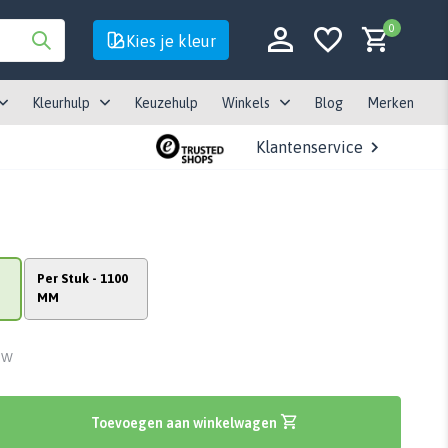
0
Kies je kleur
Kleurhulp
Keuzehulp
Winkels
Blog
Merken
Klantenservice
Account aanmaken
Account aanmaken
Per Stuk - 1100
MM
BTW
Toevoegen aan winkelwagen