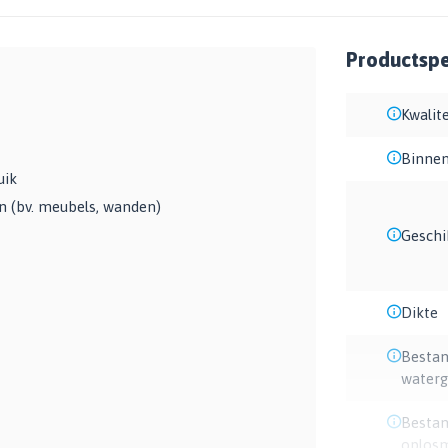
Productspec
Kwalite
Binnen
uik
n (bv. meubels, wanden)
Geschi
Dikte
Bestan
waterg
Bestan
oplosm