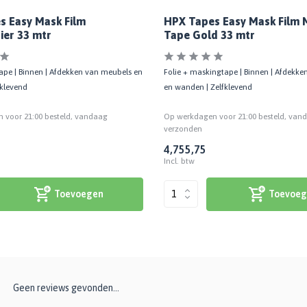
s Easy Mask Film
HPX Tapes Easy Mask Film 
ier 33 mtr
Tape Gold 33 mtr
tape | Binnen | Afdekken van meubels en
Folie + maskingtape | Binnen | Afdekk
klevend
en wanden | Zelfklevend
 voor 21:00 besteld, vandaag
Op werkdagen voor 21:00 besteld, van
verzonden
4,75
5,75
Incl. btw
Toevoegen
Toevoeg
Geen reviews gevonden...