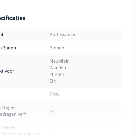
ificaties
it
Professioneel
/Buiten
Binnen
Meubilair
Wanden
kt voor
Plinten
Etc.
7 mu
d tegen
edragen verf
d tegen
iddelhoudende verf