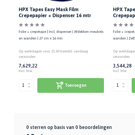
HPX Tapes Easy Mask Film
HPX Tape
Crepepapier + Dispenser 16 mtr
Crepepap
Folie + crepetape | Incl. dispenser | Afdekken meubels
Folie + crepe
en wanden | 27 cm x 16 mtr
wanden | Zelf
Op werkdagen voor 21:00 besteld, vandaag
Op werkdagen
verzonden
verzonden
7,62
9,22
3,54
4,28
Incl. btw
Incl. btw
Toevoegen
0
sterren op basis van
0
beoordelingen