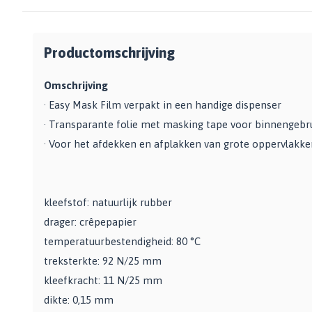
Zwarte muurverf
Oplosmiddelen
Afbreekmessen
Mat
Beige muurverf
Reserve messen
Vulmiddelen
Grondverf
Blauwe muurverf
Behangschaar
Productomschrijving
Houtrotvuller en houtreparatie
Top 10
Bekijk alle Kleuren
Foliesnijder
Muurreparatie en -plamuur
Omschrijving
Binnen
Glassnijders
Universele vulmiddelen
· Easy Mask Film verpakt in een handige dispenser
Buiten
Verfhulpmiddelen
Plamuur
· Transparante folie met masking tape voor binnengebr
Hout Grondverf
Overige
Overig
· Voor het afdekken en afplakken van grote oppervlakke
Multiprimer (Universeel)
Effectgereedschap
Bekijk alle Grondverf
Afdekmaterialen
Onderdeurtje
Afdekvlies
Spuitbussen
Schildershulp
kleefstof: natuurlijk rubber
Beschermfolies
Lakspray
drager: crêpepapier
Reinigingsgereedschappen
Stucloper
Primer
temperatuurbestendigheid: 80 °C
Maskeerpapier
Glasreinigers
Hittebestendige Verf
treksterkte: 92 N/25 mm
Schildersstoffers
Radiatorlak
Overige materialen
kleefkracht: 11 N/25 mm
Sponzen
Isoleerspray
Handige hulpmiddelen
dikte: 0,15 mm
Bezems en Stoffer en blik