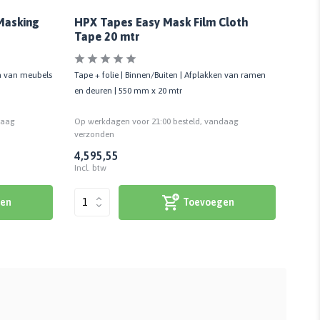
Prog
Masking
HPX Tapes Easy Mask Film Cloth
Tape 20 mtr
en van meubels
Tape + folie | Binnen/Buiten | Afplakken van ramen
Ideaa
en deuren | 550 mm x 20 mtr
opperv
daag
Op werkdagen voor 21:00 besteld, vandaag
Op we
verzonden
verzo
4,59
5,55
5,08
6,
Incl. btw
Incl. 
en
Toevoegen