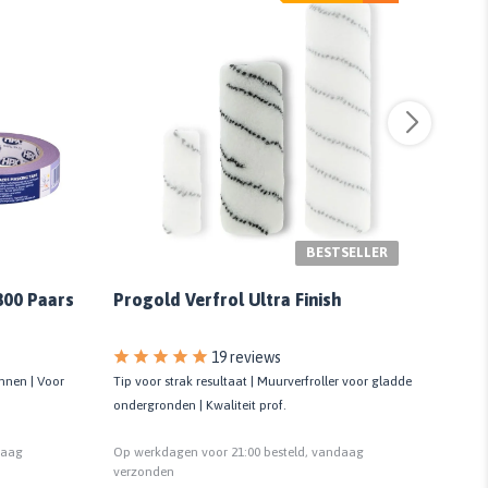
BESTSELLER
800 Paars
Progold Verfrol Ultra Finish
Floc
19 reviews
nnen | Voor
Tip voor strak resultaat | Muurverfroller voor gladde
Verfbe
ondergronden | Kwaliteit prof.
Kunst
daag
Op werkdagen voor 21:00 besteld, vandaag
Op we
verzonden
verzo