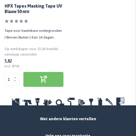
HPX Tapes Masking Tape UV
Blauw 50 mtr
Tape voor kwetsbare ondergronden
| Binnen/Buiten | Kan 14 dagen
blijven zitten
Op werkdagen voor 21:00 besteld,
vandaag verzonden
5,82
Incl. BTW
Wat andere klanten vertellen
Volg ons voor inspiratie