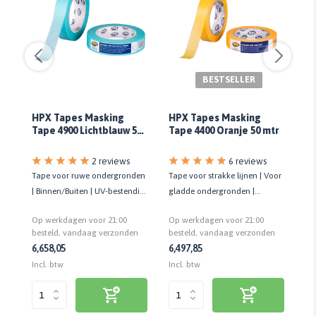
BESTSELLER
HPX Tapes Masking
HPX Tapes Masking
Pr
Tape 4900 Lichtblauw 50
Tape 4400 Oranje 50 mtr
B
mtr
2 reviews
6 reviews
Tape voor ruwe ondergronden
Tape voor strakke lijnen | Voor
Ve
en
| Binnen/Buiten | UV-bestendig
gladde ondergronden |
on
t
| Kan 6 maanden blijven zitten
Binnen/Buiten | UV-bestendig
In
Op werkdagen voor 21:00
Op werkdagen voor 21:00
Op
Kwa
n
besteld, vandaag verzonden
besteld, vandaag verzonden
be
6,65
8,05
6,49
7,85
6,
Incl. btw
Incl. btw
Inc