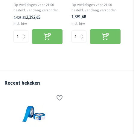
Op werkdagen voor 21:00
Op werkdagen voor 21:00
Op
besteld, vandaag verzonden
besteld, vandaag verzonden
be
n
1,39
1,68
2,19
2,65
2,92
3,53
10
Incl. btw
Incl. btw
Inc
Recent bekeken