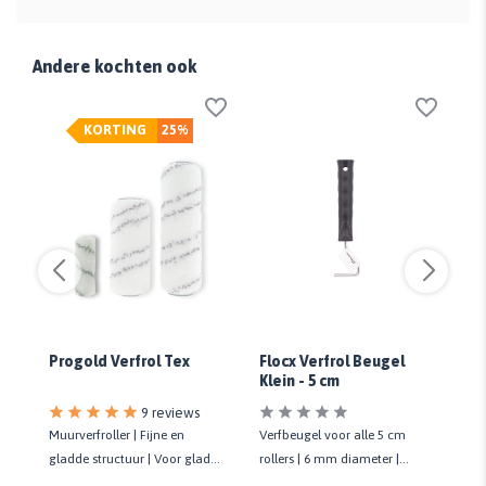
Andere kochten ook
KORTING
25%
Si
Progold Verfrol Tex
Flocx Verfrol Beugel
Gl
Klein - 5 cm
9 reviews
s
Muurverfroller | Fijne en
Verfbeugel voor alle 5 cm
Ti
erf
gladde structuur | Voor gladde
rollers | 6 mm diameter |
Ho
ondergronden | Kwaliteit prof.
Kunststof handvat
ja