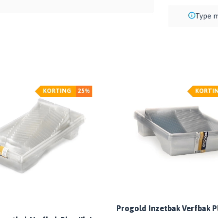
Type m
KORTING
25%
KORTI
Progold Inzetbak Verfbak P