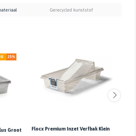
ateriaal
Gerecycled kunststof
NG
25%
Flo
Flocx Premium Inzet Verfbak Klein
lus Groot