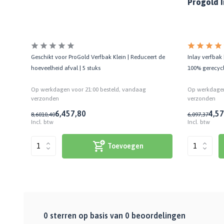
Progold I
Bekijk alle Spuitbussen
Afbijtmiddelen
Poetsdoeken
Beschermingsmiddelen
Vloerverven
Overige gereedschappen
Wegwerpartikelen
Vloerverf
Additieven
Spackmessen
Betonverf
Geschikt voor ProGold Verfbak Klein | Reduceert de
Inlay verfbak 
nmalig
Bekijk alle Overige materialen
Spanen
Wegenverf
hoeveelheid afval | 5 stuks
100% gerecycl
Televerlengstok
Garagevloer verf
Handgereedschap
Op werkdagen voor 21:00 besteld, vandaag
Op werkdagen
Voorstrijk en primer
verzonden
verzonden
Mengstaven
Bekijk alle Vloerverven
6,45
7,80
4,57
8,60
10,40
6,09
7,37
Incl. btw
Incl. btw
Speciale verf
Duurzame verf
Toevoegen
Tegelverf
Schoolbord- en magneetverf
Kassenwit
Dakcoating
0
sterren op basis van
0
beoordelingen
Bekijk alle Speciale verf