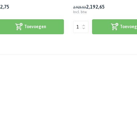
2,75
2,19
2,65
2,92
3,53
Incl. btw
Toevoegen
Toevoeg