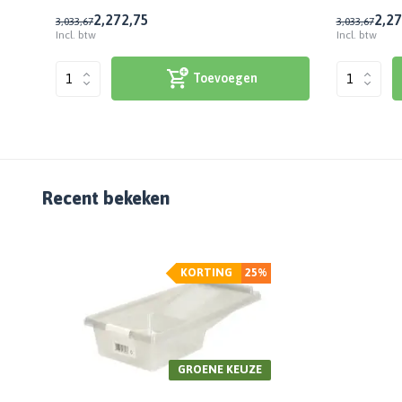
2,27
2,75
2,27
3,03
3,67
3,03
3,67
Incl. btw
Incl. btw
Toevoegen
Recent bekeken
KORTING
25%
GROENE KEUZE