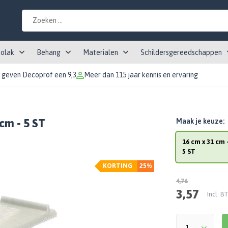
tolak
Behang
Materialen
Schildersgereedschappen
 geven Decoprof een 9,3
Meer dan 115 jaar kennis en ervaring
 cm - 5 ST
Maak je keuze:
16 cm x 31 cm 
5 ST
KORTING
25%
4,76
3,57
Incl. 