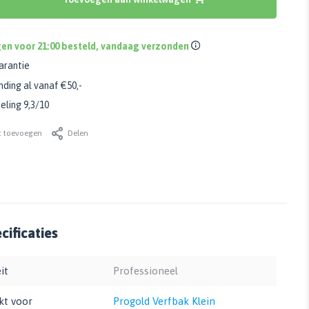
en voor 21:00 besteld, vandaag verzonden
arantie
nding al vanaf €50,-
ling 9,3/10
t toevoegen
Delen
ificaties
it
Professioneel
kt voor
Progold Verfbak Klein