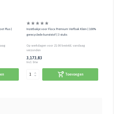
ot Plus |
Inzetbakje voor Flocx Premium Verfbak Klein | 100%
Inzet
gerecyclede kunststof | 3 stuks
gerecy
daag
Op werkdagen voor 21:00 besteld, vandaag
Op we
verzonden
verzo
3,17
3,83
4,36
Incl. btw
Incl. 
en
Toevoegen