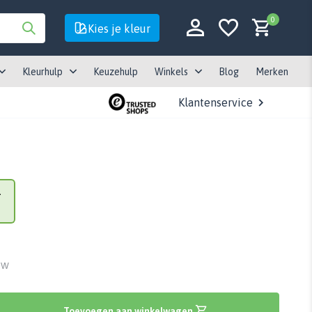
0
Kies je kleur
Kleurhulp
Keuzehulp
Winkels
Blog
Merken
Klantenservice
Account aanmaken
Account aanmaken
-
BTW
Toevoegen aan winkelwagen