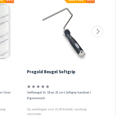
Progold Beugel Softgrip
Pro
ur | Voor
Verfbeugel 15, 18 en 25 cm | Softgrip handvat |
Tip m
Ergonomisch
grond-
daag
Op werkdagen voor 21:00 besteld, vandaag
Op we
verzonden
verzo