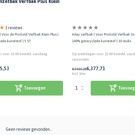
nzetbak Verfbak Plus Klein
3 reviews
| Voor de ProGold Verfbak Klein Plus |
Inlay verfbak | Voor ProGold Verfbak Gro
ede kunststof | 5 ST
100% gerecyclede kunststof | 10 stuks
 voor 21:00 besteld, vandaag
Op werkdagen voor 21:00 besteld, van
verzonden
5,53
6,37
7,71
8,50
10,28
Incl. btw
Toevoegen
Toevoeg
Geen reviews gevonden...