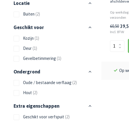
afschilderve
Locatie
Zwarte muurverf
Oplosmiddelen
Afbreekmessen
Mat
| Hout
Beige muurverf
Reserve messen
Op werkdage
Buiten
(2)
Vulmiddelen
verzonden
Grondverf
Blauwe muurverf
Behangschaar
Houtrotvuller en houtreparatie
39,
60,50
Geschikt voor
Top 10
Bekijk alle Kleuren
Foliesnijder
Incl. BTW
Muurreparatie en -plamuur
Binnen
Glassnijders
Kozijn
(1)
Universele vulmiddelen
Buiten
Deur
(1)
Verfhulpmiddelen
Plamuur
Hout Grondverf
Overige
Overig
Gevelbetimmering
(1)
Multiprimer (Universeel)
Effectgereedschap
Bekijk alle Grondverf
Afdekmaterialen
Op we
Ondergrond
Onderdeurtje
Afdekvlies
Spuitbussen
Schildershulp
Oude / bestaande verflaag
(2)
Beschermfolies
Lakspray
Hout
(2)
Reinigingsgereedschappen
Stucloper
Primer
Maskeerpapier
Glasreinigers
Extra eigenschappen
Hittebestendige Verf
Schildersstoffers
Radiatorlak
Overige materialen
Geschikt voor verfspuit
(2)
Sponzen
Isoleerspray
Handige hulpmiddelen
Bezems en Stoffer en blik