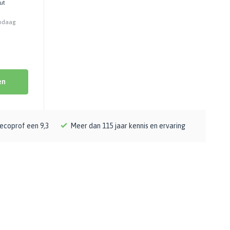
ut
andaag
en
ecoprof een 9,3
Meer dan 115 jaar kennis en ervaring