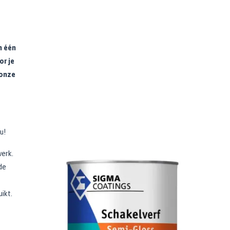
n één
or je
 onze
ou!
werk.
de
uikt.