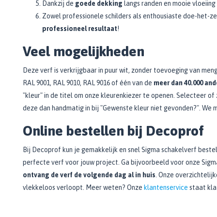
Dankzij de
goede dekking
langs randen en mooie vloeiing 
Zowel professionele schilders als enthousiaste doe-het-ze
professioneel resultaat
!
Veel mogelijkheden
Deze verf is verkrijgbaar in puur wit, zonder toevoeging van me
RAL 9001, RAL 9010, RAL 9016 of één van de
meer dan 40.000 and
"kleur" in de titel om onze kleurenkiezer te openen. Selecteer of
deze dan handmatig in bij "Gewenste kleur niet gevonden?". We m
Online bestellen bij Decoprof
Bij Decoprof kun je gemakkelijk en snel Sigma schakelverf bestell
perfecte verf voor jouw project. Ga bijvoorbeeld voor onze Sig
ontvang de verf de volgende dag al in huis
. Onze overzichtelij
vlekkeloos verloopt. Meer weten? Onze
klantenservice
staat kla