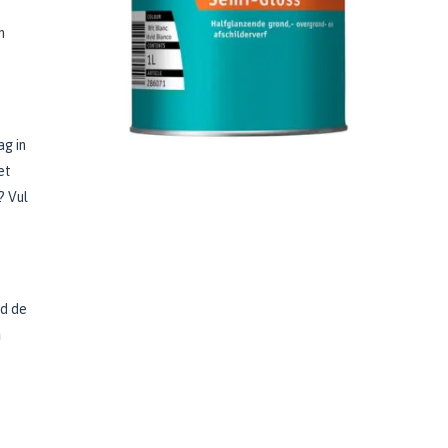
n
ag in
et
? Vul
jd de
n