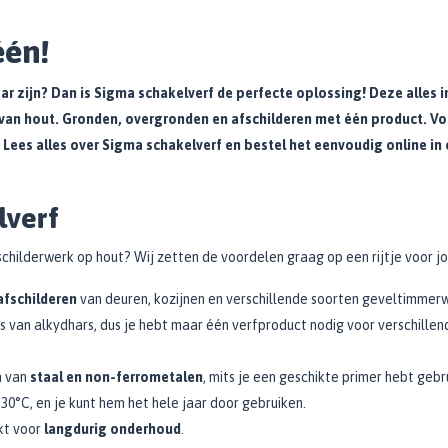
 één!
klaar zijn? Dan is Sigma schakelverf de perfecte oplossing! Deze alles i
 van hout. Gronden, overgronden en afschilderen met één product. Vo
uit! Lees alles over Sigma schakelverf en bestel het eenvoudig online in
elverf
hilderwerk op hout? Wij zetten de voordelen graag op een rijtje voor j
afschilderen
van deuren, kozijnen en verschillende soorten geveltimmer
s van alkydhars, dus je hebt maar één verfproduct nodig voor verschillen
n van
staal en non-ferrometalen
, mits je een geschikte primer hebt gebr
 30°C, en je kunt hem het hele jaar door gebruiken.
kt voor
langdurig onderhoud
.