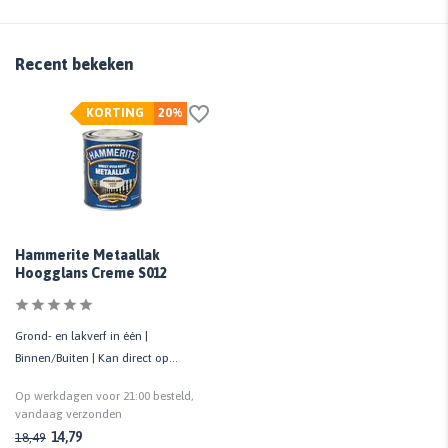
Recent bekeken
KORTING
20%
Hammerite Metaallak
Hoogglans Creme S012
Grond- en lakverf in één |
Binnen/Buiten | Kan direct op
(on)geroest staal | Roestwerend
Op werkdagen voor 21:00 besteld,
vandaag verzonden
14,79
18,49