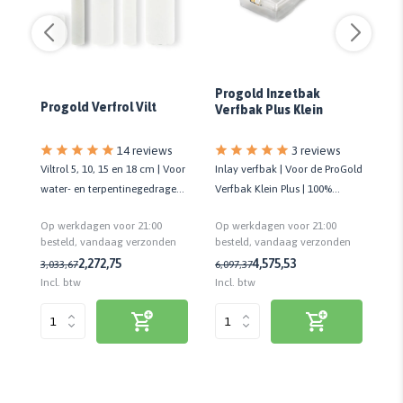
Progold Inzetbak
Progold Verfrol Vilt
An
Verfbak Plus Klein
R
14 reviews
3 reviews
t
Viltrol 5, 10, 15 en 18 cm | Voor
Inlay verfbak | Voor de ProGold
Ro
ld
water- en terpentinegedragen
Verfbak Klein Plus | 100%
gr
verf | Kwaliteit prof.
gerecyclede kunststof | 5 ST
wat
Op werkdagen voor 21:00
Op werkdagen voor 21:00
Op
n
besteld, vandaag verzonden
besteld, vandaag verzonden
be
6,
2,27
2,75
4,57
5,53
3,03
3,67
6,09
7,37
Incl. btw
Incl. btw
Inc