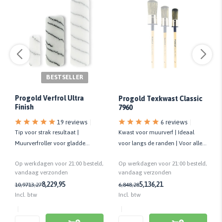
BESTSELLER
Progold Verfrol Ultra
Progold Texkwast Classic
Finish
7960
19 reviews
6 reviews
Tip voor strak resultaat |
Kwast voor muurverf | Ideaal
Muurverfroller voor gladde
voor langs de randen | Voor alle
ondergronden | Kwaliteit prof.
muurverven | Kwaliteit prof.
Op werkdagen voor 21:00 besteld,
Op werkdagen voor 21:00 besteld,
vandaag verzonden
vandaag verzonden
8,22
9,95
5,13
6,21
10,97
13,27
6,84
8,28
Incl. btw
Incl. btw