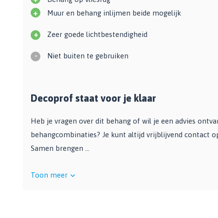
Zwarte muurverf
Oplosmiddelen
Afbreekmessen
+
Mat
Muur en behang inlijmen beide mogelijk
Beige muurverf
Reserve messen
Vulmiddelen
+
Grondverf
Zeer goede lichtbestendigheid
Blauwe muurverf
Behangschaar
Houtrotvuller en houtreparatie
Top 10
Bekijk alle Kleuren
Foliesnijder
-
Niet buiten te gebruiken
Muurreparatie en -plamuur
Binnen
Glassnijders
Universele vulmiddelen
Buiten
Verfhulpmiddelen
Plamuur
Hout Grondverf
Decoprof staat voor je klaar
Overige
Overig
Multiprimer (Universeel)
Effectgereedschap
Bekijk alle Grondverf
Afdekmaterialen
Heb je vragen over dit behang of wil je een advies ontv
Onderdeurtje
Afdekvlies
behangcombinaties? Je kunt altijd vrijblijvend contact 
Spuitbussen
Schildershulp
Beschermfolies
Samen brengen ...
Lakspray
Reinigingsgereedschappen
Stucloper
Primer
Maskeerpapier
Glasreinigers
Toon meer
Hittebestendige Verf
Schildersstoffers
Radiatorlak
Overige materialen
Sponzen
Isoleerspray
Handige hulpmiddelen
Bezems en Stoffer en blik