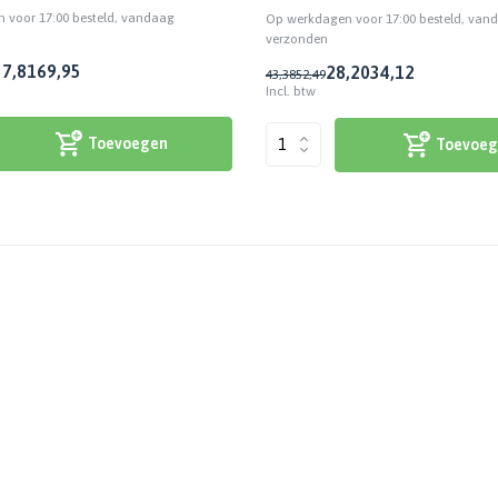
 voor 17:00 besteld, vandaag
Op werkdagen voor 17:00 besteld, van
verzonden
57,81
69,95
28,20
34,12
43,38
52,49
Incl. btw
Toevoegen
Toevoeg