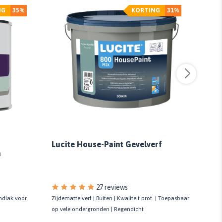
NG
35%
KORTING
31%
Lucite House-Paint Gevelverf
a
Sig
27 reviews
ondlak voor
Zijdematte verf | Buiten | Kwaliteit prof. | Toepasbaar
Tip va
op vele ondergronden | Regendicht
Kras- 