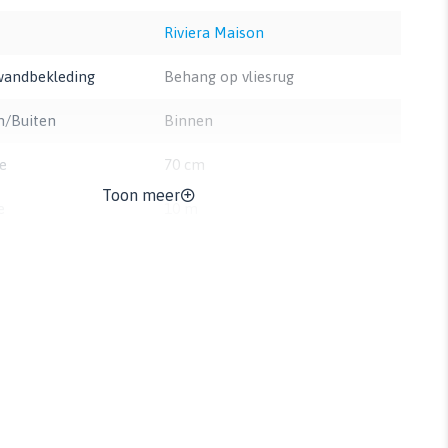
Riviera Maison
wandbekleding
Behang op vliesrug
n/Buiten
Binnen
e
70 cm
Toon meer
e
10 m