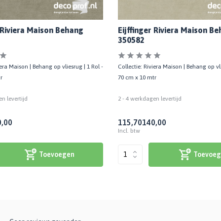
r Riviera Maison Behang
Eijffinger Riviera Maison B
350582
iera Maison | Behang op vliesrug | 1 Rol -
Collectie: Riviera Maison | Behang op vli
r
70 cm x 10 mtr
n levertijd
2 - 4 werkdagen levertijd
,00
115,70
140,00
Incl. btw
Toevoegen
Toevoeg