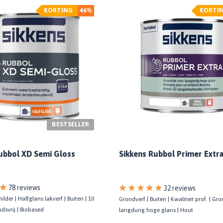
KORTING
46%
KORTI
BESTSELLER
Sikkens Rubbol Primer Extr
ubbol XD Semi Gloss
78 reviews
32 reviews
ilder | Halfglans lakverf | Buiten | 10
Grondverf | Buiten | Kwaliteit prof. | Gr
dsvrij | Biobased
langdurig hoge glans | Hout