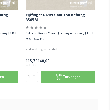
ehang
Eijffinger Riviera Maison Behang
Eijf
350581
350
esrug | 1 Rol -
Collectie: Riviera Maison | Behang op vliesrug | 1 Rol -
Collec
70 cm x 10 mtr
70 cm
2 - 4 werkdagen levertijd
2 - 4 
115,70
140,00
115
Incl. btw
Incl. 
en
Toevoegen