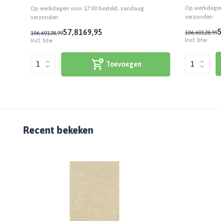
Op werkdagen
Op werkdagen voor 17:00 besteld, vandaag
verzonden
verzonden
57,81
69,95
106,60
128,99
106,60
128,99
Incl. btw
Incl. btw
Toevoegen
Recent bekeken