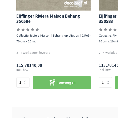
Eijffinger Riviera Maison Behang
Eijffinge
350586
350583
1 Rol -
Collectie: Riviera Maison | Behang op vliesrug | 1 Rol -
Collectie: Riv
70 cm x 10 mtr
70 cm x 10 mt
2 - 4 werkdagen levertijd
2 - 4 werkdage
115,70
140,00
115,70
140
Incl. btw
Incl. btw
Toevoegen