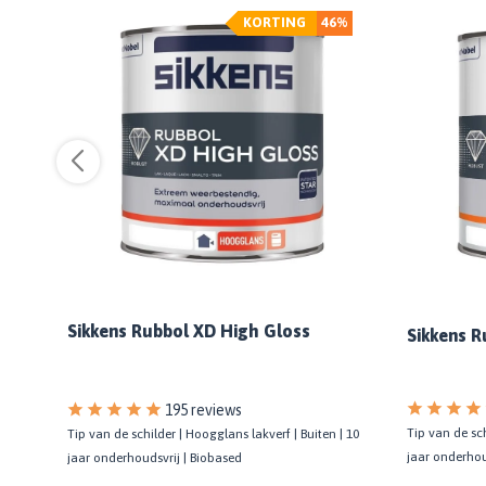
%
KORTING
46%
Sikkens Rubbol XD High Gloss
Sikkens R
195 reviews
Tip van de sch
t prof.
Tip van de schilder | Hoogglans lakverf | Buiten | 10
jaar onderhou
jaar onderhoudsvrij | Biobased