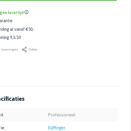
gen levertijd
arantie
nding al vanaf €50,-
ling 9,3/10
t toevoegen
Delen
ificaties
it
Professioneel
tie
Eijffinger