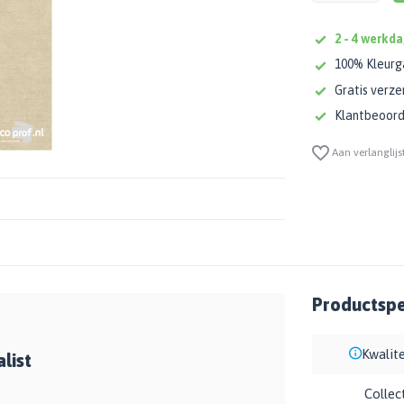
2 - 4 werkda
100% Kleurg
Gratis verze
Klantbeoorde
Aan verlanglijs
Productspec
Kwalite
list
Collec