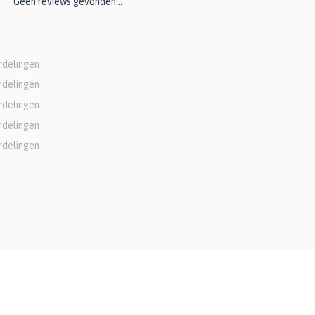
Geen reviews gevonden...
rdelingen
rdelingen
rdelingen
rdelingen
rdelingen