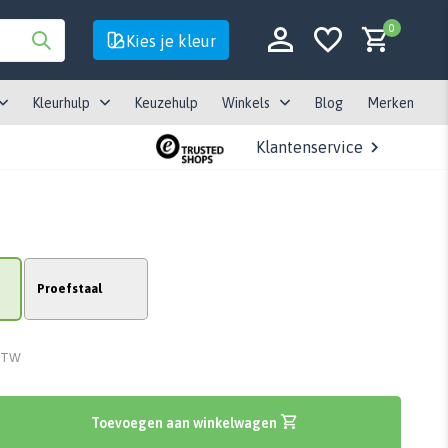
0
Kies je kleur
Kleurhulp
Keuzehulp
Winkels
Blog
Merken
Klantenservice
Account aanmaken
Account aanmaken
Proefstaal
 BTW
Toevoegen aan winkelwagen