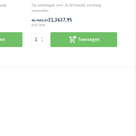
daag
Op werkdagen voor 21:00 besteld, vandaag
Op we
verzonden
verzo
31,36
37,95
45,76
55,37
59,09
Incl. btw
Incl. 
en
Toevoegen