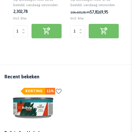
veiligheidsslot
vei
n
besteld, vandaag verzonden
besteld, vandaag verzonden
be
2,30
2,78
1,
57,81
69,95
106,60
128,99
Incl. btw
Incl. btw
Inc
Recent bekeken
KORTING
11%