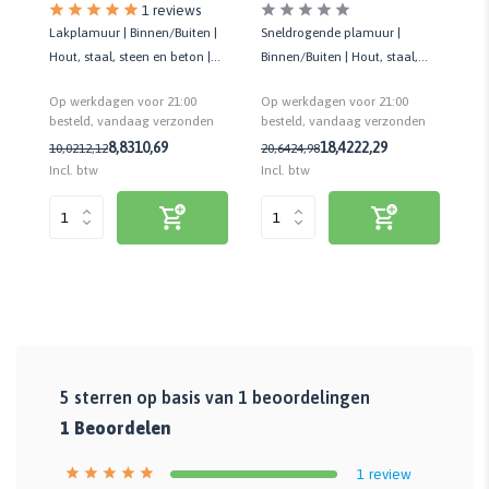
1 reviews
Lakplamuur | Binnen/Buiten |
Sneldrogende plamuur |
Vu
Hout, staal, steen en beton |
Binnen/Buiten | Hout, staal,
| 
rf
Oneffenheden tot max. 0,7
steen en beton | Max. 0,8 mm |
on
Op werkdagen voor 21:00
Op werkdagen voor 21:00
Op
mm
800 GR
n
besteld, vandaag verzonden
besteld, vandaag verzonden
be
8,83
10,69
18,42
22,29
10,02
12,12
20,64
24,98
16
Incl. btw
Incl. btw
Inc
5
sterren op basis van
1
beoordelingen
1
Beoordelen
1
review