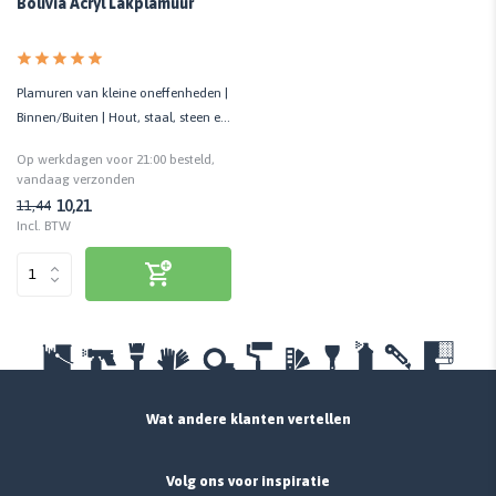
Bolivia Acryl Lakplamuur
Plamuren van kleine oneffenheden |
Binnen/Buiten | Hout, staal, steen en
beton
Op werkdagen voor 21:00 besteld,
vandaag verzonden
10,21
11,44
Incl. BTW
Wat andere klanten vertellen
Volg ons voor inspiratie