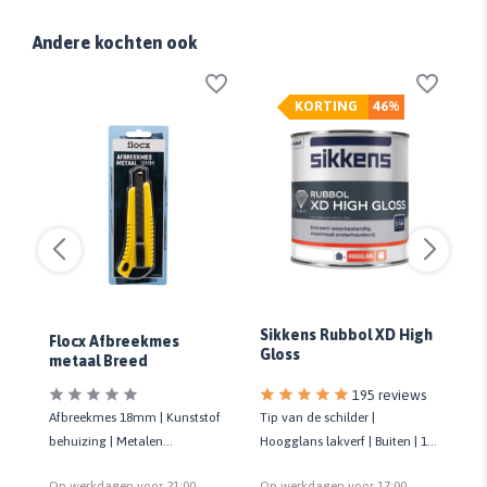
Andere kochten ook
KORTING
46%
Sikkens Rubbol XD High
Flocx Afbreekmes
Fl
Gloss
metaal Breed
m
s
195 reviews
ans
Afbreekmes 18mm | Kunststof
Tip van de schilder |
Af
behuizing | Metalen
Hoogglans lakverf | Buiten | 10
be
g
mesgeleider | Voorzien van
jaar onderhoudsvrij | Biobased
me
Op werkdagen voor 21:00
Op werkdagen voor 17:00
Op