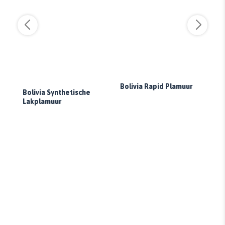
Bolivia Rapid Plamuur
Bolivia Synthetische
Lakplamuur
Bo
R