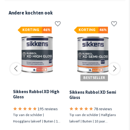
Andere kochten ook
KORTING
46%
KORTING
46%
BESTSELLER
Sikkens Rubbol XD High
Si
Sikkens Rubbol XD Semi
s
Gloss
Ex
Gloss
78 reviews
s
195 reviews
Tip van de schilder | Halfglans
Tip van de schilder |
Gro
lakverf | Buiten | 10 jaar
10
Hoogglans lakverf | Buiten | 10
pr
onderhoudsvrij | Biobased
jaar onderhoudsvrij | Biobased
la