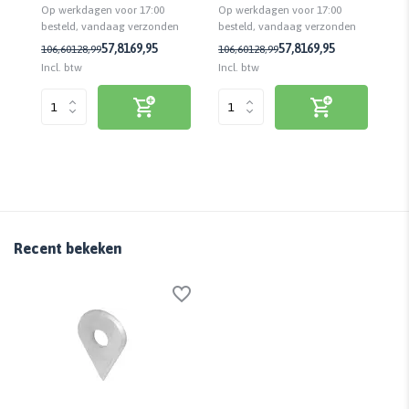
Op werkdagen voor 17:00
Op werkdagen voor 17:00
Op
besteld, vandaag verzonden
n
besteld, vandaag verzonden
be
57,81
69,95
57,81
69,95
106,60
128,99
106,60
128,99
43
Incl. btw
Incl. btw
Inc
Recent bekeken