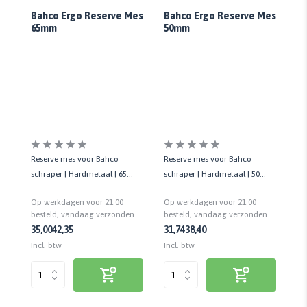
Bahco Ergo Reserve Mes
Bahco Ergo Reserve Mes
50mm
65mm
Ba
R
Reserve mes voor Bahco
 |
Reserve mes voor Bahco
Re
schraper | Hardmetaal | 65
en
schraper | Hardmetaal | 50
sc
mm | 1 ST
mm | 1 ST
vo
Op werkdagen voor 21:00
Op werkdagen voor 21:00
Op
besteld, vandaag verzonden
n
besteld, vandaag verzonden
be
35,00
42,35
31,74
38,40
29
Incl. btw
Incl. btw
Inc