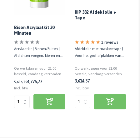
gh
Fl
KIP 332 Afdekfolie +
Tape
Bison Acrylaatkit 30
Minuten
s
1 reviews
Afdekfolie met maskeertape |
Ac
Acrylaatkit | Binnen/Buiten |
 10
Voor het grof afplakken van
af
Afdichten voegen, kieren en
sed
ramen, verwarmingen etc.
Ov
scheuren | Sneldrogend | 300
Op werkdagen voor 21:00
Op
Op werkdagen voor 21:00
re
ML
n
besteld, vandaag verzonden
be
besteld, vandaag verzonden
3,61
4,37
4,77
5,77
5,
5,61
6,79
Incl. btw
Inc
Incl. btw