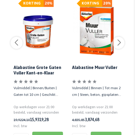
KORTING
20%
KORTING
20%
Alabastine Grote Gaten
Alabastine Muur Vuller
Al
Vuller Kant-en-Klaar
Na
Vulmiddel | Binnen/Buiten |
Vulmiddel | Binnen | Tot max 2
Vu
ote
Gaten tot 10 cm | Geschikt
cm | Steen, beton, gipsplaten,
Vu
voor diverse ondergronden
pleister- en stucwerk
| 
Op werkdagen voor 21:00
Op werkdagen voor 21:00
Op
n
besteld, vandaag verzonden
besteld, vandaag verzonden
be
15,93
19,28
3,87
4,68
19,92
24,10
4,83
5,85
8,
Incl. btw
Incl. btw
Inc