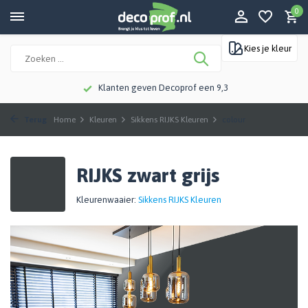
0
Kies je kleur
Klanten geven Decoprof een 9,3
Terug
Home
Kleuren
Sikkens RIJKS Kleuren
colour
RIJKS zwart grijs
Kleurenwaaier:
Sikkens RIJKS Kleuren